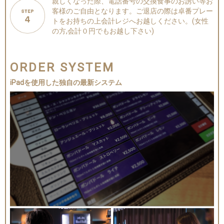
親しくなった際、電話番号の交換食事のお誘い等お
客様のご自由となります。
ご退店の際は卓番プレー
トをお持ちの上会計レジへお越しください。
(女性
の方,会計０円でもお越し下さい)
ORDER
SYSTEM
iPadを使用した
独自の最新システム